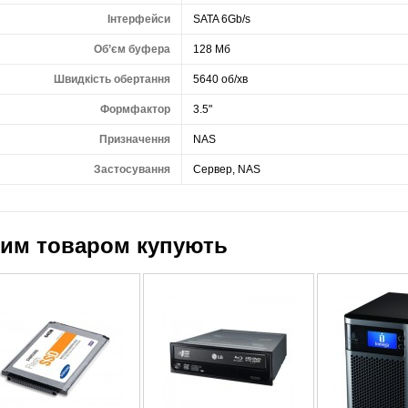
Інтерфейси
SATA 6Gb/s
Об’єм буфера
128 Мб
Швидкість обертання
5640 об/хв
Формфактор
3.5"
Призначення
NAS
Застосування
Сервер, NAS
цим товаром купують