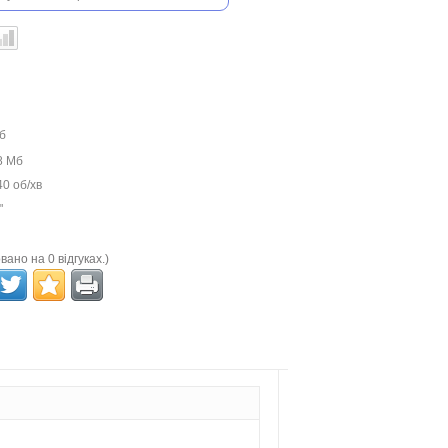
б
8 Мб
0 об/хв
"
вано на 0 відгуках.)