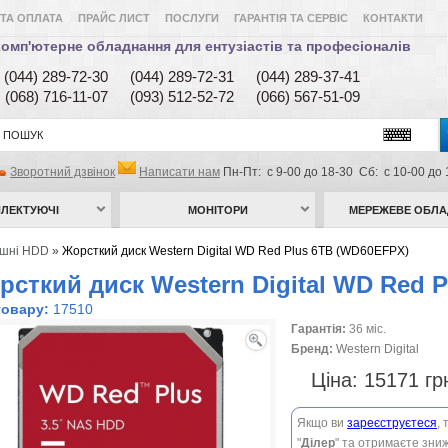
ТА ОПЛАТА
ПРАЙС ЛИСТ
ПОСЛУГИ
ГАРАНТІЯ ТА СЕРВІС
КОНТАКТИ
омп'ютерне обладнання для ентузіастів та професіоналів
(044) 289-72-30
(044) 289-72-31
(044) 289-37-41
(068) 716-11-07
(093) 512-52-72
(066) 567-51-09
Зворотний дзвінок
Написати нам
Пн-Пт: с 9-00 до 18-30 Сб: с 10-00 до 
ЛЕКТУЮЧІ
МОНІТОРИ
МЕРЕЖЕВЕ ОБЛ
ішні HDD
»
Жорсткий диск Western Digital WD Red Plus 6TB (WD60EFPX)
рсткий диск Western Digital WD Red 
товару:
17510
Гарантія:
36 міс.
Бренд:
Western Digital
Ціна:
15171 г
Якщо ви
зареєструєтеся
,
"
Ділер
" та отримаєте зниж