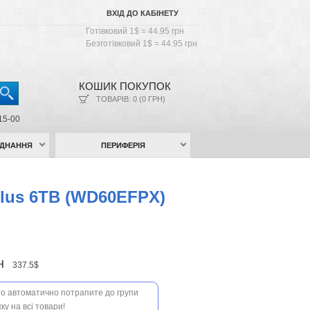
ВХІД ДО КАБІНЕТУ
Готівковий 1$ = 44.95 грн
Безготівковий 1$ = 44.95 грн
КОШИК ПОКУПОК
ТОВАРІВ: 0 (0 ГРН)
15-00
АДНАННЯ
ПЕРИФЕРІЯ
Plus 6TB (WD60EFPX)
рн
337.5$
 то автоматично потрапите до групи
ку на всі товари!