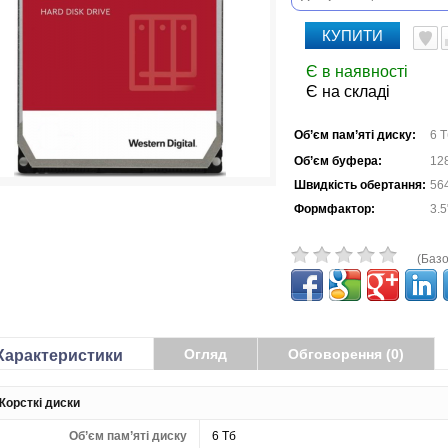
КУПИТИ
Є в наявності
Є на складі
Об’єм пам’яті диску:
6 Т
Об’єм буфера:
12
Швидкість обертання:
564
Формфактор:
3.5
(Базо
Огляд
Обговорення (0)
Характеристики
Жорсткі диски
Об’єм пам’яті диску
6 Тб