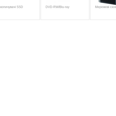
копичувачі SSD
DVD-RW/Blu-ray
Мережеві схо