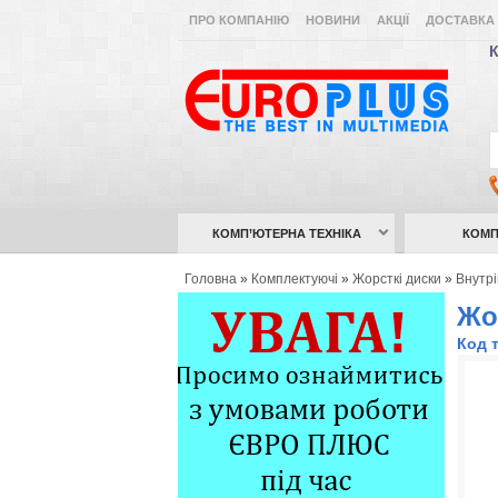
ПРО КОМПАНІЮ
НОВИНИ
АКЦІЇ
ДОСТАВКА 
К
КОМП’ЮТЕРНА ТЕХНІКА
КОМП
Головна
»
Комплектуючі
»
Жорсткі диски
»
Внутр
Жо
Код 