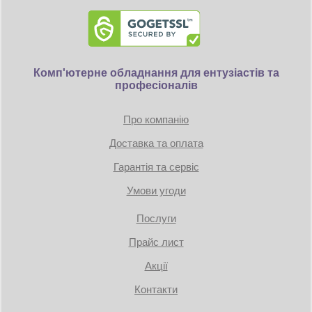
батарей при
26 мин.
нагрузке 200 Вт
Время работы от
батарей при
16 мин.
нагрузке 300 Вт
Время работы от
Комп'ютерне обладнання для ентузіастів та
батарей при
11 мин.
професіоналів
нагрузке 400 Вт
Время работы от
Про компанію
батарей при
8 мин.
нагрузке 500 Вт
Доставка та оплата
Время работы от
батарей при
6 мин.
Гарантія та сервіс
нагрузке 600 Вт
Умови угоди
Комплект поставки и опции
Кабель для
Послуги
подключения к
Приобретается отдельно
электросети
Прайс лист
2 кабеля для подключения
Комплект
защищаемых устройств, CD-диски,
Акції
поставки
кабель USB
ПО в комплекте
PowerChute Business Edition
Контакти
Особенности корпуса