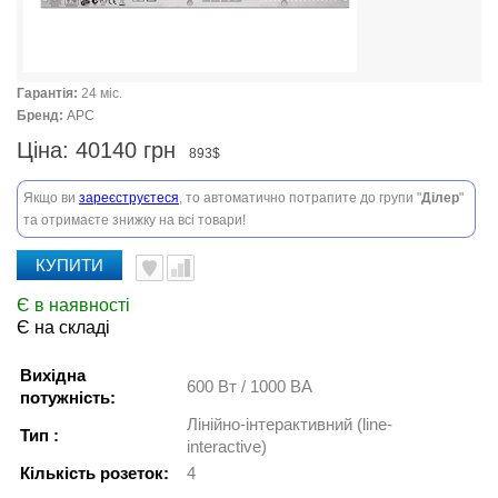
Гарантія:
24 міс.
Бренд:
APC
Ціна:
40140 грн
893$
Якщо ви
зареєструєтеся
, то автоматично потрапите до групи "
Ділер
"
та отримаєте знижку на всі товари!
КУПИТИ
Є в наявності
Є на складі
Вихідна
600 Вт / 1000 ВА
потужність:
Лінійно-інтерактивний (line-
Тип :
interactive)
Кількість розеток:
4