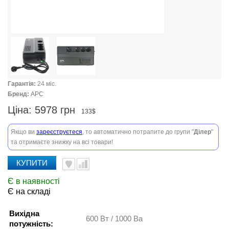
Гарантія:
24 міс.
Бренд:
APC
Ціна:
5978 грн
133$
Якщо ви
зареєструєтеся
, то автоматично потрапите до групи "
Ділер
"
та отримаєте знижку на всі товари!
КУПИТИ
Є в наявності
Є на складі
Вихідна
600 Вт / 1000 Ва
потужність: