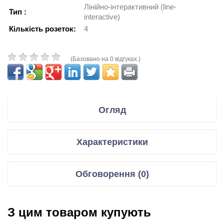
Лінійно-інтерактивний (line-
Тип :
interactive)
Кількість розеток:
4
(Базовано на 0 відгуках.)
Огляд
Технические характеристики
Характеристики
Модель:
BV1000I-GR
Назначение:
для дома и офиса
Тип архитектуры:
линейно-интерактивный
ДБЖ
Обговорення (0)
Форма выходного
аппроксимированная синусоида
сигнала:
Вихідна
600 Вт / 1000 Ва
потужність
Выходная
Відгуки для даного товару відсутні
мощность
1000 ВА
З цим товаром купують
Тип
Лінійно-інтерактивний (line-
(полная), ВА:
НАПИСАТИ ВІДГУК/ЗАДАТИ ПИТАННЯ.
interactive)